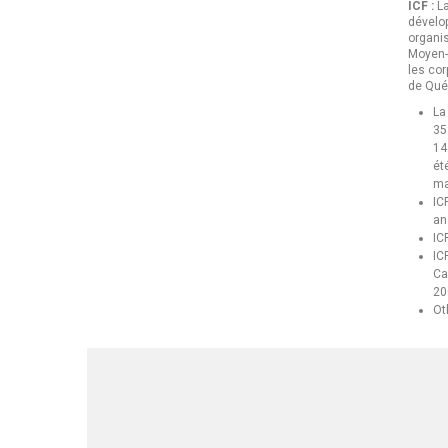
ICF :
La
dévelo
organi
Moyen-O
les cor
de Qué
La
35
14
ét
ma
IC
an
IC
IC
Ca
20
Ot