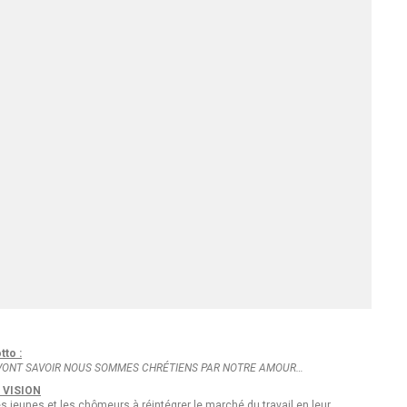
tto :
 VONT SAVOIR NOUS SOMMES CHRÉTIENS PAR NOTRE AMOUR…
 VISION
es jeunes et les chômeurs à réintégrer le marché du travail en leur