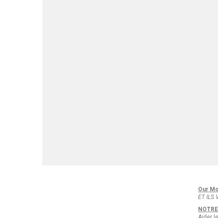
Our Mo
ET ILS
NOTRE
Aider l