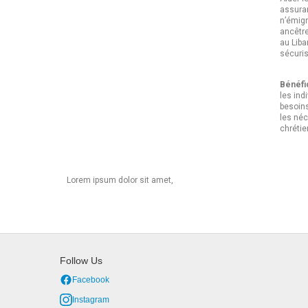
assuran
n’émigr
ancêtre
au Liba
sécuris
Bénéfi
les ind
besoins
les néc
chrétie
Lorem ipsum dolor sit amet,
Follow Us
Facebook
Instagram