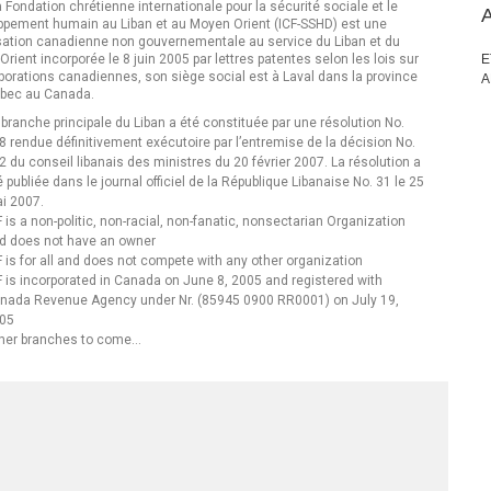
 Fondation chrétienne internationale pour la sécurité sociale et le
ppement humain au Liban et au Moyen Orient (ICF-SSHD) est une
sation canadienne non gouvernementale au service du Liban et du
rient incorporée le 8 juin 2005 par lettres patentes selon les lois sur
E
porations canadiennes, son siège social est à Laval dans la province
bec au Canada.
 branche principale du Liban a été constituée par une résolution No.
8 rendue définitivement exécutoire par l’entremise de la décision No.
2 du conseil libanais des ministres du 20 février 2007. La résolution a
é publiée dans le journal officiel de la République Libanaise No. 31 le 25
i 2007.
F is a non-politic, non-racial, non-fanatic, nonsectarian Organization
d does not have an owner
F is for all and does not compete with any other organization
F is incorporated in Canada on June 8, 2005 and registered with
nada Revenue Agency under Nr. (85945 0900 RR0001) on July 19,
05
her branches to come…