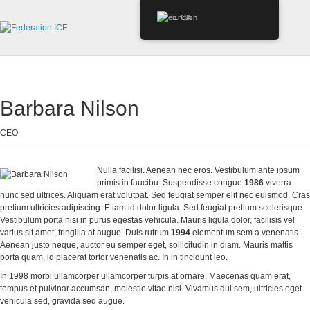
English
Barbara Nilson
CEO
Nulla facilisi. Aenean nec eros. Vestibulum ante ipsum
primis in faucibu. Suspendisse congue
1986
viverra
nunc sed ultrices. Aliquam erat volutpat. Sed feugiat semper elit nec euismod. Cras
pretium ultricies adipiscing. Etiam id dolor ligula. Sed feugiat pretium scelerisque.
Vestibulum porta nisi in purus egestas vehicula. Mauris ligula dolor, facilisis vel
varius sit amet, fringilla at augue. Duis rutrum
1994
elementum sem a venenatis.
Aenean justo neque, auctor eu semper eget, sollicitudin in diam. Mauris mattis
porta quam, id placerat tortor venenatis ac. In in tincidunt leo.
In 1998 morbi ullamcorper ullamcorper turpis at ornare. Maecenas quam erat,
tempus et pulvinar accumsan, molestie vitae nisi. Vivamus dui sem, ultricies eget
vehicula sed, gravida sed augue.