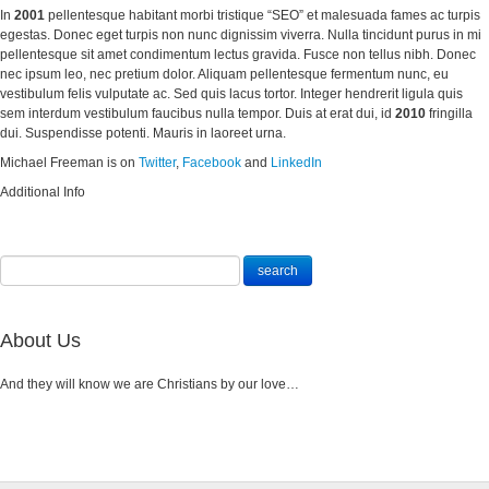
In
2001
pellentesque habitant morbi tristique “SEO” et malesuada fames ac turpis
egestas. Donec eget turpis non nunc dignissim viverra. Nulla tincidunt purus in mi
pellentesque sit amet condimentum lectus gravida. Fusce non tellus nibh. Donec
nec ipsum leo, nec pretium dolor. Aliquam pellentesque fermentum nunc, eu
vestibulum felis vulputate ac. Sed quis lacus tortor. Integer hendrerit ligula quis
sem interdum vestibulum faucibus nulla tempor. Duis at erat dui, id
2010
fringilla
dui. Suspendisse potenti. Mauris in laoreet urna.
Michael Freeman is on
Twitter
,
Facebook
and
LinkedIn
Additional Info
About Us
And they will know we are Christians by our love…